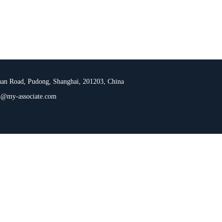
n Road, Pudong, Shanghai, 201203, China
@my-associate.com