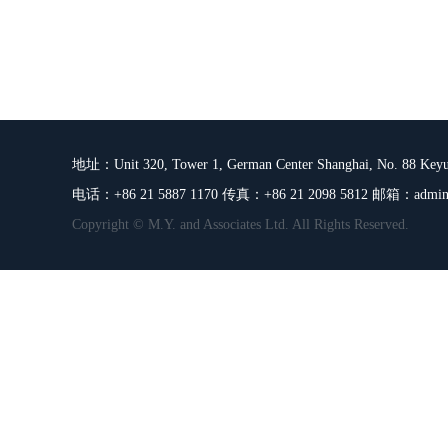
地址：Unit 320, Tower 1, German Center Shanghai, No. 88 Keyua
电话：+86 21 5887 1170 传真：+86 21 2098 5812 邮箱：
admin
Copyright © M.Y. and Associates Ltd. All Rights Reserved.